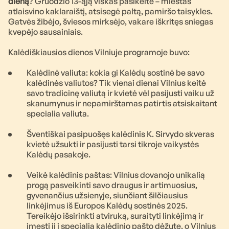
dieną
? Gruodžio 13-ąją viskas pasikeitė – miestas
atlaisvino kaklaraištį, atsisegė paltą, pamiršo taisykles.
Gatvės žibėjo, šviesos mirksėjo, vakare iškritęs sniegas
kvepėjo sausainiais.
Kalėdiškiausios dienos Vilniuje programoje buvo:
Kalėdinė valiuta: kokia gi Kalėdų sostinė be savo
kalėdinės valiutos? Tik vienai dienai Vilnius keitė
savo tradicinę valiutą ir kvietė vėl pasijusti vaiku už
skanumynus ir nepamirštamas patirtis atsiskaitant
specialia valiuta.
Šventiškai pasipuošęs kalėdinis K. Sirvydo skveras
kvietė užsukti ir pasijusti tarsi tikroje vaikystės
Kalėdų pasakoje.
Veikė kalėdinis paštas: Vilnius dovanojo unikalią
progą pasveikinti savo draugus ir artimuosius,
gyvenančius užsienyje, siunčiant šilčiausius
linkėjimus iš Europos Kalėdų sostinės 2025.
Tereikėjo išsirinkti atviruką, suraityti linkėjimą ir
įmesti jį į specialią kalėdinio pašto dėžutę, o Vilnius