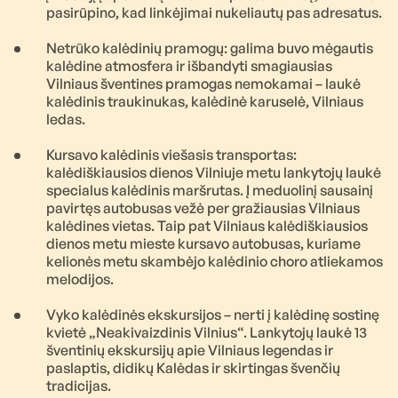
pasirūpino, kad linkėjimai nukeliautų pas adresatus.
Netrūko kalėdinių pramogų: galima buvo mėgautis
kalėdine atmosfera ir išbandyti smagiausias
Vilniaus šventines pramogas nemokamai – laukė
kalėdinis traukinukas, kalėdinė karuselė, Vilniaus
ledas.
Kursavo kalėdinis viešasis transportas:
kalėdiškiausios dienos Vilniuje metu lankytojų laukė
specialus kalėdinis maršrutas. Į meduolinį sausainį
pavirtęs autobusas vežė per gražiausias Vilniaus
kalėdines vietas. Taip pat Vilniaus kalėdiškiausios
dienos metu mieste kursavo autobusas, kuriame
kelionės metu skambėjo kalėdinio choro atliekamos
melodijos.
Vyko kalėdinės ekskursijos – nerti į kalėdinę sostinę
kvietė „Neakivaizdinis Vilnius“. Lankytojų laukė 13
šventinių ekskursijų apie Vilniaus legendas ir
paslaptis, didikų Kalėdas ir skirtingas švenčių
tradicijas.