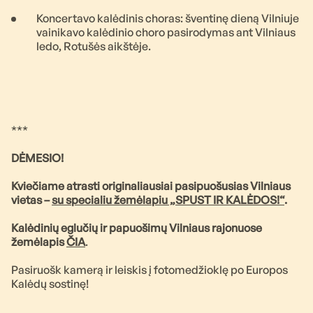
Koncertavo kalėdinis choras: šventinę dieną Vilniuje
vainikavo kalėdinio choro pasirodymas ant Vilniaus
ledo, Rotušės aikštėje.
***
DĖMESIO!
Kviečiame atrasti originaliausiai pasipuošusias Vilniaus
vietas –
su specialiu žemėlapiu „SPUST IR KALĖDOS!“
.
Kalėdinių eglučių ir papuošimų Vilniaus rajonuose
žemėlapis
ČIA
.
Pasiruošk kamerą ir leiskis į fotomedžioklę po Europos
Kalėdų sostinę!