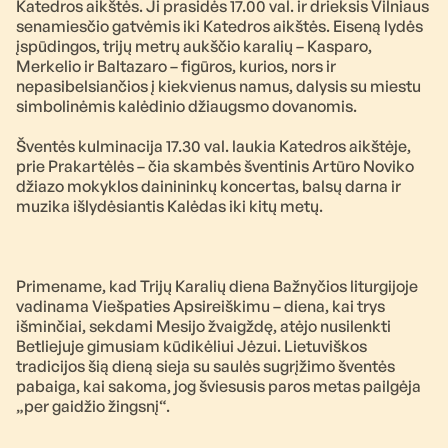
Katedros aikštės. Ji prasidės 17.00 val. ir drieksis Vilniaus
senamiesčio gatvėmis iki Katedros aikštės. Eiseną lydės
įspūdingos, trijų metrų aukščio karalių – Kasparo,
Merkelio ir Baltazaro – figūros, kurios, nors ir
nepasibelsiančios į kiekvienus namus, dalysis su miestu
simbolinėmis kalėdinio džiaugsmo dovanomis.
Šventės kulminacija 17.30 val. laukia Katedros aikštėje,
prie Prakartėlės – čia skambės šventinis Artūro Noviko
džiazo mokyklos dainininkų koncertas, balsų darna ir
muzika išlydėsiantis Kalėdas iki kitų metų.
Primename, kad Trijų Karalių diena Bažnyčios liturgijoje
vadinama Viešpaties Apsireiškimu – diena, kai trys
išminčiai, sekdami Mesijo žvaigždę, atėjo nusilenkti
Betliejuje gimusiam kūdikėliui Jėzui. Lietuviškos
tradicijos šią dieną sieja su saulės sugrįžimo šventės
pabaiga, kai sakoma, jog šviesusis paros metas pailgėja
„per gaidžio žingsnį“.