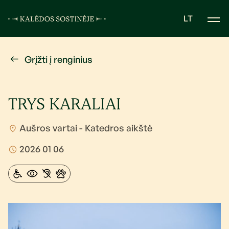
LT
Grįžti į renginius
TRYS KARALIAI
Aušros vartai - Katedros aikštė
2026 01 06