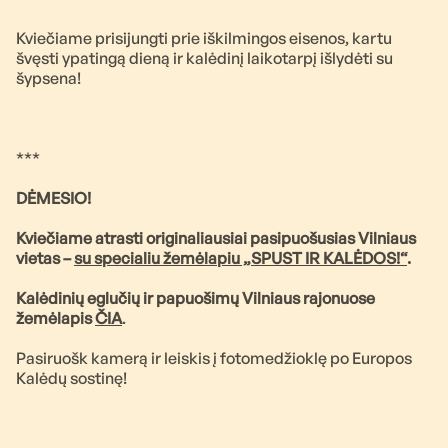
Kviečiame prisijungti prie iškilmingos eisenos, kartu
švęsti ypatingą dieną ir kalėdinį laikotarpį išlydėti su
šypsena!
***
DĖMESIO!
Kviečiame atrasti originaliausiai pasipuošusias Vilniaus
vietas –
su specialiu žemėlapiu „SPUST IR KALĖDOS!“
.
Kalėdinių eglučių ir papuošimų Vilniaus rajonuose
žemėlapis
ČIA
.
Pasiruošk kamerą ir leiskis į fotomedžioklę po Europos
Kalėdų sostinę!