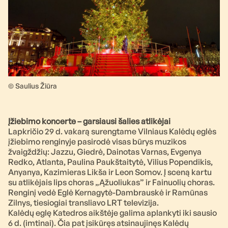
© Saulius Žiūra
Įžiebimo koncerte – garsiausi šalies atlikėjai
Lapkričio 29 d. vakarą surengtame Vilniaus Kalėdų eglės
įžiebimo renginyje pasirodė visas būrys muzikos
žvaigždžių: Jazzu, Giedrė, Dainotas Varnas, Evgenya
Redko, Atlanta, Paulina Paukštaitytė, Vilius Popendikis,
Anyanya, Kazimieras Likša ir Leon Somov. Į sceną kartu
su atlikėjais lips choras „Ąžuoliukas” ir Fainuolių choras.
Renginį vedė Eglė Kernagytė-Dambrauskė ir Ramūnas
Zilnys, tiesiogiai transliavo LRT televizija.
Kalėdų eglę Katedros aikštėje galima aplankyti iki sausio
6 d. (imtinai). Čia pat įsikūręs atsinaujinęs Kalėdų