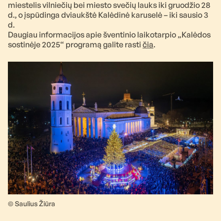
miestelis vilniečių bei miesto svečių lauks iki gruodžio 28
d., o įspūdinga dviaukštė Kalėdinė karuselė – iki sausio 3
d.
Daugiau informacijos apie šventinio laikotarpio „Kalėdos
sostinėje 2025“ programą galite rasti
čia
.
© Saulius Žiūra