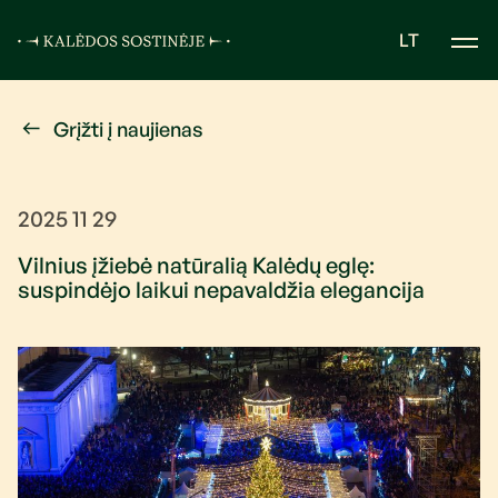
LT
Grįžti į naujienas
2025 11 29
Vilnius įžiebė natūralią Kalėdų eglę:
suspindėjo laikui nepavaldžia elegancija