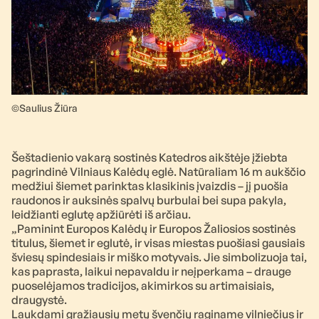
©Saulius Žiūra
Šeštadienio vakarą sostinės Katedros aikštėje įžiebta
pagrindinė Vilniaus Kalėdų eglė. Natūraliam 16 m aukščio
medžiui šiemet parinktas klasikinis įvaizdis – jį puošia
raudonos ir auksinės spalvų burbulai bei supa pakyla,
leidžianti eglutę apžiūrėti iš arčiau.
„Paminint Europos Kalėdų ir Europos Žaliosios sostinės
titulus, šiemet ir eglutė, ir visas miestas puošiasi gausiais
šviesų spindesiais ir miško motyvais. Jie simbolizuoja tai,
kas paprasta, laikui nepavaldu ir neįperkama – drauge
puoselėjamos tradicijos, akimirkos su artimaisiais,
draugystė.
Laukdami gražiausių metų švenčių raginame vilniečius ir