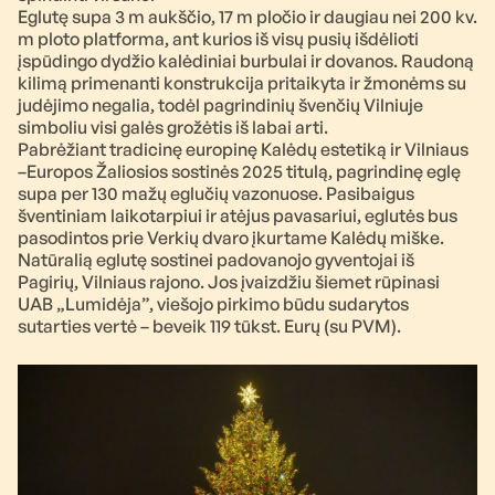
Eglutę supa 3 m aukščio, 17 m pločio ir daugiau nei 200 kv.
m ploto platforma, ant kurios iš visų pusių išdėlioti
įspūdingo dydžio kalėdiniai burbulai ir dovanos. Raudoną
kilimą primenanti konstrukcija pritaikyta ir žmonėms su
judėjimo negalia, todėl pagrindinių švenčių Vilniuje
simboliu visi galės grožėtis iš labai arti.
Pabrėžiant tradicinę europinę Kalėdų estetiką ir Vilniaus
–Europos Žaliosios sostinės 2025 titulą, pagrindinę eglę
supa per 130 mažų eglučių vazonuose. Pasibaigus
šventiniam laikotarpiui ir atėjus pavasariui, eglutės bus
pasodintos prie Verkių dvaro įkurtame Kalėdų miške.
Natūralią eglutę sostinei padovanojo gyventojai iš
Pagirių, Vilniaus rajono. Jos įvaizdžiu šiemet rūpinasi
UAB „Lumidėja”, viešojo pirkimo būdu sudarytos
sutarties vertė – beveik 119 tūkst. Eurų (su PVM).