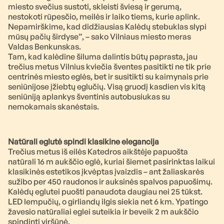
miesto svečius sustoti, skleisti šviesą ir gerumą,
nestokoti rūpesčio, meilės ir laiko tiems, kurie aplink.
Nepamirškime, kad didžiausias Kalėdų stebuklas slypi
mūsų pačių širdyse”, – sako Vilniaus miesto meras
Valdas Benkunskas.
Tam, kad kalėdine šiluma dalintis būtų paprasta, jau
trečius metus Vilnius kviečia šventes pasitikti ne tik prie
centrinės miesto eglės, bet ir susitikti su kaimynais prie
seniūnijose įžiebtų eglučių. Visą gruodį kasdien vis kitą
seniūniją aplankys šventinis autobusiukas su
nemokamais skanėstais.
Natūrali eglutė spindi klasikine elegancija
Trečius metus iš eilės Katedros aikštėje papuošta
natūrali 16 m aukščio eglė, kuriai šiemet pasirinktas laikui
klasikinės estetikos įkvėptas įvaizdis – ant žaliaskarės
sužibo per 450 raudonos ir auksinės spalvos papuošimų.
Kalėdų eglutei puošti panaudota daugiau nei 25 tūkst.
LED lempučių, o girliandų ilgis siekia net 6 km. Ypatingo
žavesio natūraliai eglei suteikia ir beveik 2 m aukščio
spindinti viršūnė.