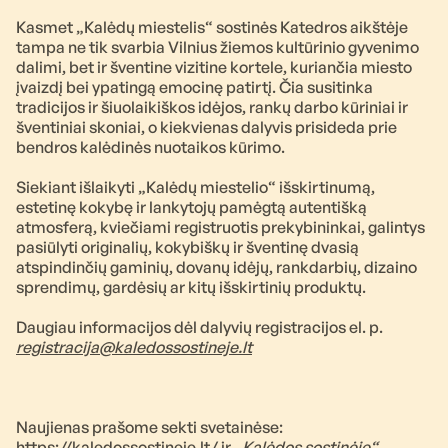
Kasmet „Kalėdų miestelis“ sostinės Katedros aikštėje
tampa ne tik svarbia Vilnius žiemos kultūrinio gyvenimo
dalimi, bet ir šventine vizitine kortele, kuriančia miesto
įvaizdį bei ypatingą emocinę patirtį. Čia susitinka
tradicijos ir šiuolaikiškos idėjos, rankų darbo kūriniai ir
šventiniai skoniai, o kiekvienas dalyvis prisideda prie
bendros kalėdinės nuotaikos kūrimo.
Siekiant išlaikyti „Kalėdų miestelio“ išskirtinumą,
estetinę kokybę ir lankytojų pamėgtą autentišką
atmosferą, kviečiami registruotis prekybininkai, galintys
pasiūlyti originalių, kokybiškų ir šventinę dvasią
atspindinčių gaminių, dovanų idėjų, rankdarbių, dizaino
sprendimų, gardėsių ar kitų išskirtinių produktų.
Daugiau informacijos dėl dalyvių registracijos el. p.
registracija@kaledossostineje.lt
Naujienas prašome sekti svetainėse:
https://kaledossostineje.lt/
ir
„Kalėdos sostinėje“