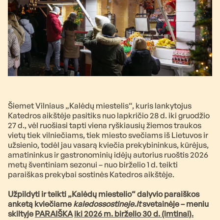
Šiemet Vilniaus „Kalėdų miestelis“, kuris lankytojus
Katedros aikštėje pasitiks nuo lapkričio 28 d. iki gruodžio
27 d., vėl ruošiasi tapti viena ryškiausių žiemos traukos
vietų tiek vilniečiams, tiek miesto svečiams iš Lietuvos ir
užsienio, todėl jau vasarą kviečia prekybininkus, kūrėjus,
amatininkus ir gastronominių idėjų autorius ruoštis 2026
metų šventiniam sezonui – nuo birželio 1 d. teikti
paraiškas prekybai sostinės Katedros aikštėje.
Užpildyti ir teikti „Kalėdų miestelio“ dalyvio paraiškos
anketą kviečiame
kaledossostineje.lt
svetainėje – meniu
skiltyje
PARAIŠKA
iki 2026 m. birželio 30 d. (imtinai).