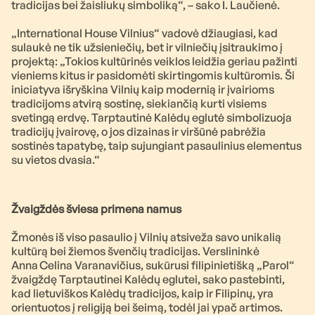
tradicijas bei žaisliukų simboliką“, – sako I. Laučienė.
„International House Vilnius“ vadovė džiaugiasi, kad
sulaukė ne tik užsieniečių, bet ir vilniečių įsitraukimo į
projektą: „Tokios kultūrinės veiklos leidžia geriau pažinti
vieniems kitus ir pasidomėti skirtingomis kultūromis. Ši
iniciatyva išryškina Vilnių kaip modernią ir įvairioms
tradicijoms atvirą sostinę, siekiančią kurti visiems
svetingą erdvę. Tarptautinė Kalėdų eglutė simbolizuoja
tradicijų įvairovę, o jos dizainas ir viršūnė pabrėžia
sostinės tapatybę, taip sujungiant pasaulinius elementus
su vietos dvasia.“
Žvaigždės šviesa primena namus
Žmonės iš viso pasaulio į Vilnių atsiveža savo unikalią
kultūrą bei žiemos švenčių tradicijas. Verslininkė
Anna Celina Varanavičius, sukūrusi filipinietišką „Parol“
žvaigždę Tarptautinei Kalėdų eglutei, sako pastebinti,
kad lietuviškos Kalėdų tradicijos, kaip ir Filipinų, yra
orientuotos į religiją bei šeimą, todėl jai ypač artimos.