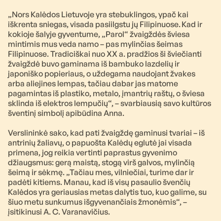
„Nors Kalėdos Lietuvoje yra stebuklingos, ypač kai
iškrenta sniegas, visada pasiilgstu jų Filipinuose. Kad ir
kokioje šalyje gyventume, „Parol“ žvaigždės šviesa
mintimis mus veda namo – pas mylinčias šeimas
Filipinuose. Tradiciškai nuo XX a. pradžios ši šviečianti
žvaigždė buvo gaminama iš bambuko lazdelių ir
japoniško popieriaus, o uždegama naudojant žvakes
arba aliejines lempas, tačiau dabar jas matome
pagamintas iš plastiko, metalo, įmantrių raštų, o šviesa
sklinda iš elektros lempučių“, – svarbiausią savo kultūros
šventinį simbolį apibūdina Anna.
Verslininkė sako, kad pati žvaigždę gaminusi tvariai – iš
antrinių žaliavų, o papuošta Kalėdų eglutė jai visada
primena, jog reikia vertinti paprastus gyvenimo
džiaugsmus: gerą maistą, stogą virš galvos, mylinčią
šeimą ir sėkmę. „Tačiau mes, vilniečiai, turime dar ir
padėti kitiems. Manau, kad iš visų pasaulio švenčių
Kalėdos yra geriausias metas dalytis tuo, kuo galime, su
šiuo metu sunkumus išgyvenančiais žmonėmis“, –
įsitikinusi A. C. Varanavičius.