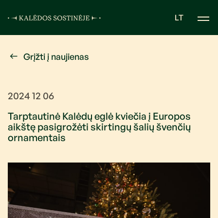
LT
Grįžti į naujienas
2024 12 06
Tarptautinė Kalėdų eglė kviečia į Europos
aikštę pasigrožėti skirtingų šalių švenčių
ornamentais