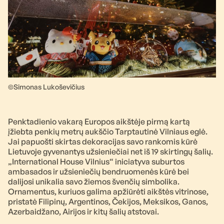
©Simonas Lukoševičius
Penktadienio vakarą Europos aikštėje pirmą kartą
įžiebta penkių metrų aukščio Tarptautinė Vilniaus eglė.
Jai papuošti skirtas dekoracijas savo rankomis kūrė
Lietuvoje gyvenantys užsieniečiai net iš 19 skirtingų šalių.
„International House Vilnius“ iniciatyva suburtos
ambasados ir užsieniečių bendruomenės kūrė bei
dalijosi unikalia savo žiemos švenčių simbolika.
Ornamentus, kuriuos galima apžiūrėti aikštės vitrinose,
pristatė Filipinų, Argentinos, Čekijos, Meksikos, Ganos,
Azerbaidžano, Airijos ir kitų šalių atstovai.