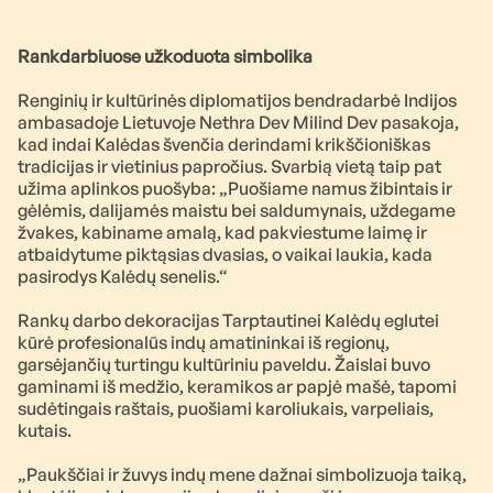
Rankdarbiuose užkoduota simbolika
Renginių ir kultūrinės diplomatijos bendradarbė Indijos
ambasadoje Lietuvoje Nethra Dev Milind Dev pasakoja,
kad indai Kalėdas švenčia derindami krikščioniškas
tradicijas ir vietinius papročius. Svarbią vietą taip pat
užima aplinkos puošyba: „Puošiame namus žibintais ir
gėlėmis, dalijamės maistu bei saldumynais, uždegame
žvakes, kabiname amalą, kad pakviestume laimę ir
atbaidytume piktąsias dvasias, o vaikai laukia, kada
pasirodys Kalėdų senelis.“
Rankų darbo dekoracijas Tarptautinei Kalėdų eglutei
kūrė profesionalūs indų amatininkai iš regionų,
garsėjančių turtingu kultūriniu paveldu. Žaislai buvo
gaminami iš medžio, keramikos ar papjė mašė, tapomi
sudėtingais raštais, puošiami karoliukais, varpeliais,
kutais.
„Paukščiai ir žuvys indų mene dažnai simbolizuoja taiką,