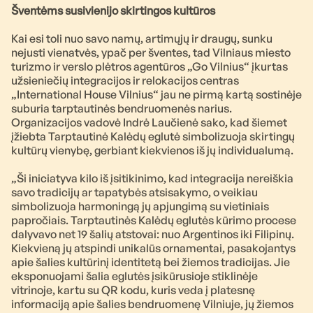
Šventėms susivienijo skirtingos kultūros
Kai esi toli nuo savo namų, artimųjų ir draugų, sunku
nejusti vienatvės, ypač per šventes, tad Vilniaus miesto
turizmo ir verslo plėtros agentūros „Go Vilnius“ įkurtas
užsieniečių integracijos ir relokacijos centras
„International House Vilnius“ jau ne pirmą kartą sostinėje
suburia tarptautinės bendruomenės narius.
Organizacijos vadovė Indrė Laučienė sako, kad šiemet
įžiebta Tarptautinė Kalėdų eglutė simbolizuoja skirtingų
kultūrų vienybę, gerbiant kiekvienos iš jų individualumą.
„Ši iniciatyva kilo iš įsitikinimo, kad integracija nereiškia
savo tradicijų ar tapatybės atsisakymo, o veikiau
simbolizuoja harmoningą jų apjungimą su vietiniais
papročiais. Tarptautinės Kalėdų eglutės kūrimo procese
dalyvavo net 19 šalių atstovai: nuo Argentinos iki Filipinų.
Kiekvieną jų atspindi unikalūs ornamentai, pasakojantys
apie šalies kultūrinį identitetą bei žiemos tradicijas. Jie
eksponuojami šalia eglutės įsikūrusioje stiklinėje
vitrinoje, kartu su QR kodu, kuris veda į platesnę
informaciją apie šalies bendruomenę Vilniuje, jų žiemos