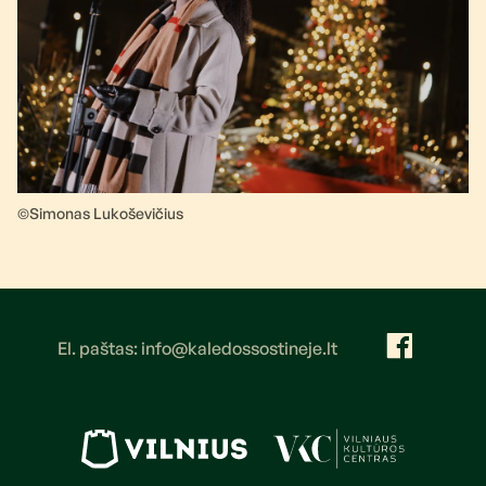
©Simonas Lukoševičius
El. paštas: info@kaledossostineje.lt