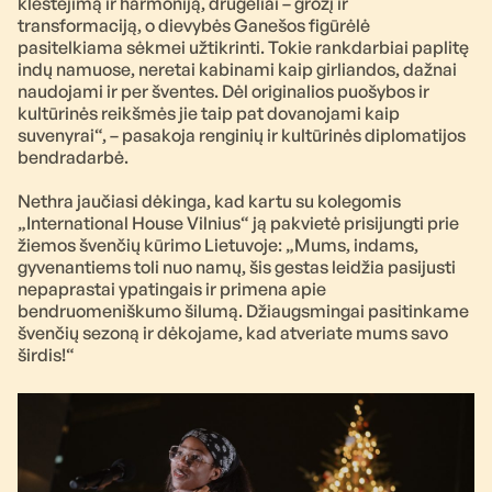
klestėjimą ir harmoniją, drugeliai – grožį ir
transformaciją, o dievybės Ganešos figūrėlė
pasitelkiama sėkmei užtikrinti. Tokie rankdarbiai paplitę
indų namuose, neretai kabinami kaip girliandos, dažnai
naudojami ir per šventes. Dėl originalios puošybos ir
kultūrinės reikšmės jie taip pat dovanojami kaip
suvenyrai“, – pasakoja renginių ir kultūrinės diplomatijos
bendradarbė.
Nethra jaučiasi dėkinga, kad kartu su kolegomis
„International House Vilnius“ ją pakvietė prisijungti prie
žiemos švenčių kūrimo Lietuvoje: „Mums, indams,
gyvenantiems toli nuo namų, šis gestas leidžia pasijusti
nepaprastai ypatingais ir primena apie
bendruomeniškumo šilumą. Džiaugsmingai pasitinkame
švenčių sezoną ir dėkojame, kad atveriate mums savo
širdis!“