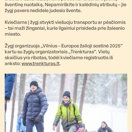
šventinę nuotaiką. Nepamirškite ir kalėdinių atributų – jie
žygį pavers nedidele judesio švente.
Kviečiame į žygį atvykti viešuoju transportu ar pėsčiomis
– tai maži žingsniai, kurie ilgainiui prisideda prie žalesnio
miesto.
Žygį organizuoja „Vilnius – Europos žalioji sostinė 2025“
kartu su žygių organizatoriais „Trenkturas“. Vietų
skaičius yra ribotas, todėl kviečiame registruotis iš
anksto:
www.trenkturas.lt
.