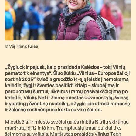
© Všį TrenkTuras
„Žygiuok ir pajusk, kaip prasideda Kalėdos – tokį Vilnių
pamato tik einantys“. Šiuo šūkiu „Vilnius – Europos žalioji
sostinė 2025“ kviečia gruodžio 14-ąją leistis į nemokamą
kalėdinį žygį ir šventes pasitikti kitaip – skubėjimą ir
parduotuvių šurmulį iškeitus į ramų pasivaikščiojimą po
kalėdinį Vilnių. Net ir žiemą miestas dovanos tylą, šviesą
ir ypatingą šventinę nuotaiką, o žygis leis atrasti ramesnę
ir žalesnę sostinės pusę kartu su visa šeima.
Miestiečiai ir miesto svečiai galės rinktis iš trijų skirtingų
maršrutų: 6, 12 ir 18 km. Trumpiausia trasa puikiai tiks
šeimoms su vaikais. Maršrutas prasidės Vilnius Tech