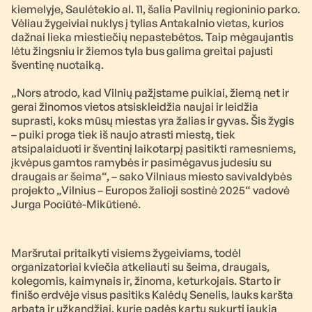
kiemelyje, Saulėtekio al. 11, šalia Pavilnių regioninio parko.
Vėliau žygeiviai nuklys į tylias Antakalnio vietas, kurios
dažnai lieka miestiečių nepastebėtos. Taip mėgaujantis
lėtu žingsniu ir žiemos tyla bus galima greitai pajusti
šventinę nuotaiką.
„Nors atrodo, kad Vilnių pažįstame puikiai, žiemą net ir
gerai žinomos vietos atsiskleidžia naujai ir leidžia
suprasti, koks mūsų miestas yra žalias ir gyvas. Šis žygis
– puiki proga tiek iš naujo atrasti miestą, tiek
atsipalaiduoti ir šventinį laikotarpį pasitikti ramesniems,
įkvėpus gamtos ramybės ir pasimėgavus judesiu su
draugais ar šeima“, – sako Vilniaus miesto savivaldybės
projekto „Vilnius – Europos žalioji sostinė 2025“ vadovė
Jurga Pociūtė-Mikūtienė.
Maršrutai pritaikyti visiems žygeiviams, todėl
organizatoriai kviečia atkeliauti su šeima, draugais,
kolegomis, kaimynais ir, žinoma, keturkojais. Starto ir
finišo erdvėje visus pasitiks Kalėdų Senelis, lauks karšta
arbata ir užkandžiai, kurie padės kartu sukurti jaukią