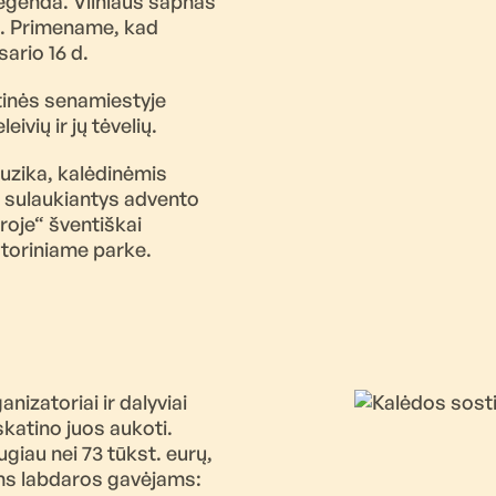
egenda. Vilniaus sapnas“
ių. Primename, kad
sario 16 d.
stinės senamiestyje
ivių ir jų tėvelių.
muzika, kalėdinėmis
ų sulaukiantys advento
roje“ šventiškai
storiniame parke.
izatoriai ir dalyviai
 skatino juos aukoti.
iau nei 73 tūkst. eurų,
iems labdaros gavėjams: