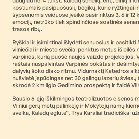
daugiau nei 4 tūkst. Kalėdų senelių, elfų, elnių ir k
kostiumais pasipuošusių bėgikų, kurie ryžtingai i
šypsenomis veiduose įveikė pasirinktus 3, 6 ir 1
emocijų netrūko tiek spindinčiose sostinės senami
trasos ribų.
Ryškiai ir įsimintinai išlydėti senuosius ir pasitik
vilniečiai ir miesto svečiai penktus metus iš eilės r
varpinės, kurią puošė naujos vaizdo projekcijos. V
raštais nuspalvintas Varpinės bokštas ir dešimty
dalyvių šoko disko ritmu. Vidurnaktį Katedros aikš
nušvietė įspūdingas net 30 galingų lazerių šviesų š
skrodė 2 km ilgio Gedimino prospektą ir žaidė Vi
Sausio 6-ąją iškilmingos teatralizuotos eisenos 
Vilniui gerų metų palinkėję ir Mokytojų namų kieme
sveika, Kalėdų eglute“, Trys Karaliai tradiciškai u