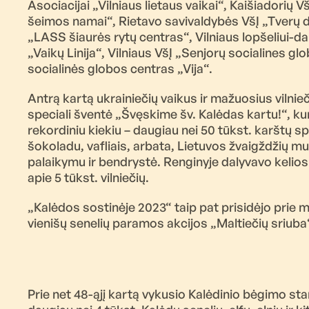
Asociacijai „Vilniaus lietaus vaikai“, Kaišiadorių 
šeimos namai“, Rietavo savivaldybės VšĮ „Tverų d
„LASS šiaurės rytų centras“, Vilniaus lopšeliui-dar
„Vaikų Linija“, Vilniaus VšĮ „Senjorų socialines g
socialinės globos centras „Vija“.
Antrą kartą ukrainiečių vaikus ir mažuosius vilnie
speciali šventė „Švęskime šv. Kalėdas kartu!“, kur
rekordiniu kiekiu – daugiau nei 50 tūkst. karštų s
šokoladu, vafliais, arbata, Lietuvos žvaigždžių mu
palaikymu ir bendrystė. Renginyje dalyvavo kelios
apie 5 tūkst. vilniečių.
„Kalėdos sostinėje 2023“ taip pat prisidėjo prie 
vienišų senelių paramos akcijos „Maltiečių sriuba
Prie net 48-ąjį kartą vykusio Kalėdinio bėgimo start