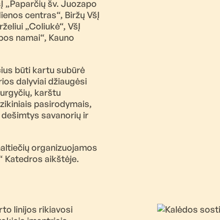
VšĮ „Paparčių šv. Juozapo
ienos centras“, Biržų VšĮ
želiui „Coliukė“, VšĮ
lobos namai“, Kauno
čius būti kartu subūrė
ios dalyviai džiaugėsi
purgyčių, karštu
zikiniais pasirodymais,
 dešimtys savanorių ir
maltiečių organizuojamos
“ Katedros aikštėje.
o linijos rikiavosi