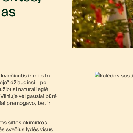
gas
kviečiantis ir miesto
ėje“ džiaugiasi – po
žibusi natūrali eglė
Vilniuje vėl gausiai būrė
iai pramogavo, bet ir
tos šiltos akimirkos,
nės svečius lydės visus