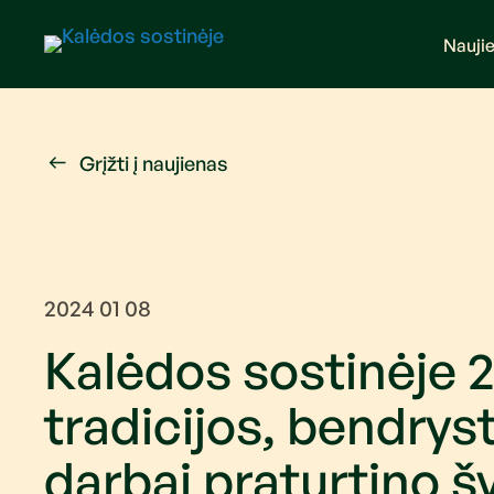
Nauji
Grįžti į naujienas
2024 01 08
Kalėdos sostinėje 
tradicijos, bendryst
darbai praturtino š