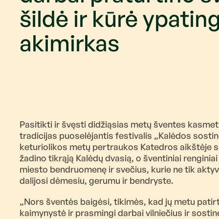
šildė ir kūrė ypatin
akimirkas
Pasitikti ir švęsti didžiąsias metų šventes kasmet 
tradicijas puoselėjantis festivalis „Kalėdos sostin
keturiolikos metų pertraukos Katedros aikštėje su
žadino tikrąją Kalėdų dvasią, o šventiniai renginiai 
miesto bendruomenę ir svečius, kurie ne tik aktyv
dalijosi dėmesiu, gerumu ir bendryste.
„Nors šventės baigėsi, tikimės, kad jų metu patir
kaimynystė ir prasmingi darbai vilniečius ir sosti