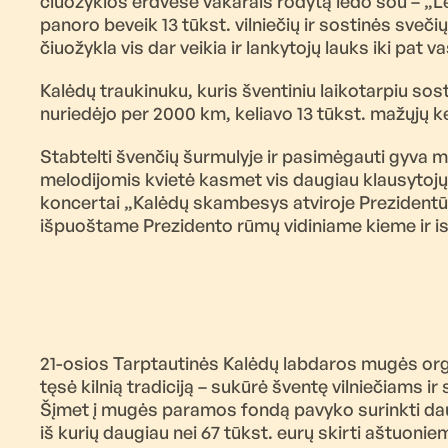
čiuožyklos erdvėse vakarais rodytą ledo šou – „L
panoro beveik 13 tūkst. vilniečių ir sostinės sveč
čiuožykla vis dar veikia ir lankytojų lauks iki pat va
Kalėdų traukinuku, kuris šventiniu laikotarpiu so
nuriedėjo per 2000 km, keliavo 13 tūkst. mažųjų kele
Stabtelti švenčių šurmulyje ir pasimėgauti gyva 
melodijomis kvietė kasmet vis daugiau klausytoj
koncertai „Kalėdų skambesys atviroje Prezidentū
išpuoštame Prezidento rūmų vidiniame kieme ir i
21-osios Tarptautinės Kalėdų labdaros mugės organ
tęsė kilnią tradiciją – sukūrė šventę vilniečiams ir
Šįmet į mugės paramos fondą pavyko surinkti daug
iš kurių daugiau nei 67 tūkst. eurų skirti aštuon