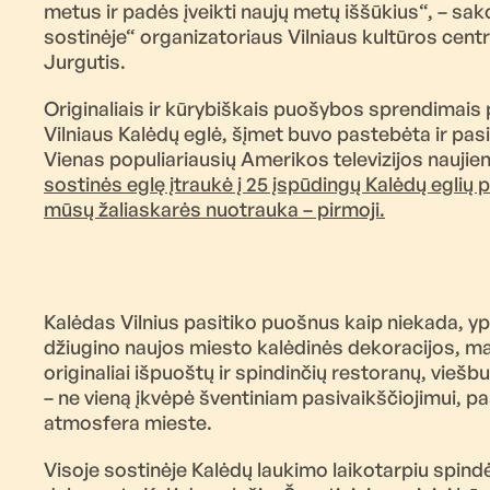
metus ir padės įveikti naujų metų iššūkius“, – s
sostinėje“ organizatoriaus Vilniaus kultūros centr
Jurgutis.
Originaliais ir kūrybiškais puošybos sprendimais 
Vilniaus Kalėdų eglė, šįmet buvo pastebėta ir pas
Vienas populiariausių Amerikos televizijos naujie
sostinės eglę įtraukė į 25 įspūdingų Kalėdų eglių 
mūsų žaliaskarės nuotrauka – pirmoji.
Kalėdas Vilnius pasitiko puošnus kaip niekada, y
džiugino naujos miesto kalėdinės dekoracijos, m
originaliai išpuoštų ir spindinčių restoranų, viešbu
– ne vieną įkvėpė šventiniam pasivaikščiojimui, p
atmosfera mieste.
Visoje sostinėje Kalėdų laukimo laikotarpiu spindė