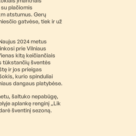
itokiais įmantriais
r su plačiomis
2 km atstumus. Gerų
esčio gatvėse, tiek ir už
ti Naujus 2024 metus
inkosi prie Vilniaus
ienas kitą keičiančiais
s tūkstančių šventės
tę ir jos prieigas
okis, kurio spinduliai
lniaus dangaus platybėse.
metu, šaltuko nepabūgę,
lyje aplankę renginį „Lik
ždarė šventinį sezoną.