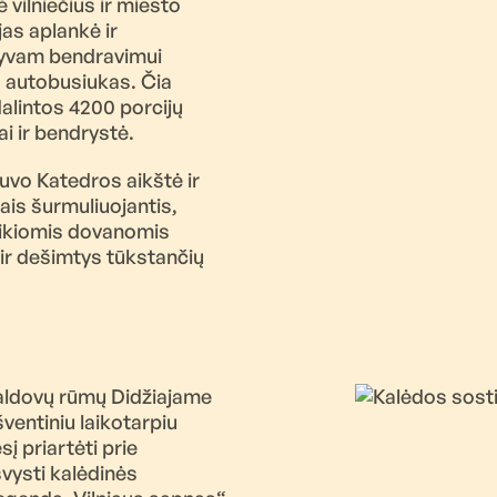
 vilniečius ir miesto
as aplankė ir
 gyvam bendravimui
“ autobusiukas. Čia
dalintos 4200 porcijų
i ir bendrystė.
buvo Katedros aikštė ir
ais šurmuliuojantis,
uikiomis dovanomis
s ir dešimtys tūkstančių
Valdovų rūmų Didžiajame
ventiniu laikotarpiu
į priartėti prie
vysti kalėdinės