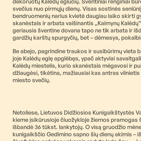
dekoruotų Kalėdų eglučių. Šventiniai renginiai būrė
svečius nuo pirmųjų dienų. Visas sostinės seniūnij
bendruomenių narius kvietė daugiau laiko skirti
skanėstais ir arbata vaišinantis „Kaimynų Kalėdų
geriausia šventine dovana tapo ne tik arbata ir iš
gardžių karštų spurgyčių, bet – dėmesys, pokalbia
Be abejo, pagrindine traukos ir susibūrimų vieta 
joje Kalėdų eglę apglėbęs, ypač aktyviai savaitgali
Kalėdų miestelis, kurio skanėstais mėgavosi ir p
džiaugėsi, tikėtina, mažiausiai kas antras vilnieti
miesto svečių.
Netoliese, Lietuvos Didžiosios Kunigaikštystės 
kieme įsikūrusioje čiuožykloje žiemos pramogas š
išbandė 36 tūkst. lankytojų. O visą gruodžio mėnes
kunigaikščio Gedimino sapno šių dienų akimis – iš