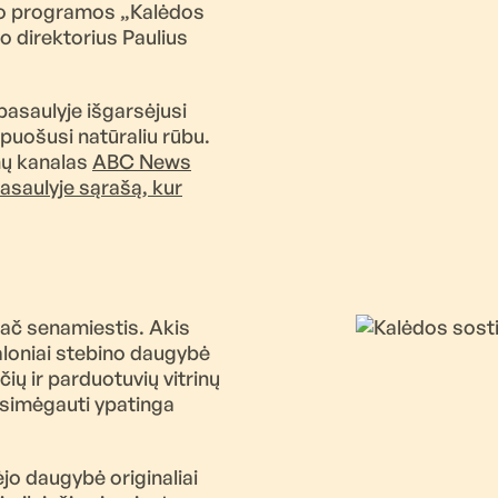
ako programos „Kalėdos
o direktorius Paulius
pasaulyje išgarsėjusi
ipuošusi natūraliu rūbu.
nų kanalas
ABC News
pasaulyje sąrašą, kur
pač senamiestis. Akis
aloniai stebino daugybė
čių ir parduotuvių vitrinų
asimėgauti ypatinga
jo daugybė originaliai