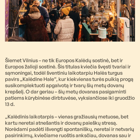
Šiemet Vilnius – ne tik Europos Kalėdų sostinė, bet ir
Europos žalioji sostinė. Šis titulas kviečia švęsti tvariai ir
sąmoningai, todėl šventiniu laikotarpiu Halės turgus
pavirs „Kalėdine Hale“, kur kiekvienas turės puikią progą
susikomplektuoti apgalvotą ir tvarų šių metų dovanų
krepšelį. O dar geriau – šių metų dovanas pasigaminti
patiems kūrybinėse dirbtuvėse, vyksiančiose iki gruodžio
13 d.
„Kalėdinis laikotarpis – vienas gražiausių metuose, bet
kartu neretai atnešantis ir dovanų paieškų stresą.
Norėdami padėti išvengti spontaniškų, neretai ir netvarių
pasirinkimų, kviečiame ruoštis anksčiau, dovanas sau ir