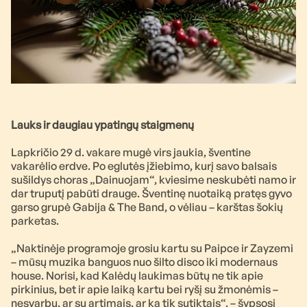
Lauks ir daugiau ypatingų staigmenų
Lapkričio 29 d. vakare mugė virs jaukia, šventine
vakarėlio erdve. Po eglutės įžiebimo, kurį savo balsais
sušildys choras „Dainuojam“, kviesime neskubėti namo ir
dar truputį pabūti drauge. Šventinę nuotaiką pratęs gyvo
garso grupė Gabija & The Band, o vėliau – karštas šokių
parketas.
„Naktinėje programoje grosiu kartu su Paipce ir Zayzemi
– mūsų muzika banguos nuo šilto disco iki modernaus
house. Norisi, kad Kalėdų laukimas būtų ne tik apie
pirkinius, bet ir apie laiką kartu bei ryšį su žmonėmis –
nesvarbu, ar su artimais, ar ką tik sutiktais“, – šypsosi