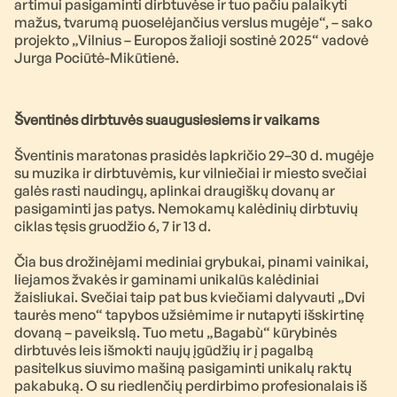
artimui pasigaminti dirbtuvėse ir tuo pačiu palaikyti
mažus, tvarumą puoselėjančius verslus mugėje“, – sako
projekto „Vilnius – Europos žalioji sostinė 2025“ vadovė
Jurga Pociūtė-Mikūtienė.
Šventinės dirbtuvės suaugusiesiems ir vaikams
Šventinis maratonas prasidės lapkričio 29–30 d. mugėje
su muzika ir dirbtuvėmis, kur vilniečiai ir miesto svečiai
galės rasti naudingų, aplinkai draugiškų dovanų ar
pasigaminti jas patys. Nemokamų kalėdinių dirbtuvių
ciklas tęsis gruodžio 6, 7 ir 13 d.
Čia bus drožinėjami mediniai grybukai, pinami vainikai,
liejamos žvakės ir gaminami unikalūs kalėdiniai
žaisliukai. Svečiai taip pat bus kviečiami dalyvauti „Dvi
taurės meno“ tapybos užsiėmime ir nutapyti išskirtinę
dovaną – paveikslą. Tuo metu „Bagabù“ kūrybinės
dirbtuvės leis išmokti naujų įgūdžių ir į pagalbą
pasitelkus siuvimo mašiną pasigaminti unikalų raktų
pakabuką. O su riedlenčių perdirbimo profesionalais iš