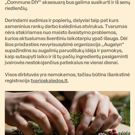
„Commune DIY“ aksesuarą bus galima susikurti ir iš senų
riedlenčių.
Derindami audinius ir popierių, dalyviai taip pat kurs
asmeninius rankų darbo kalėdinius atvirukus. Tvarumas
nėra atskiriamas nuo maisto švaistymo problemos,
kurios aktualumas šventiniu laikotarpiu ypač išauga. Dėl
šios priežasties nevyriausybinė organizacija „Augalyn“
supažindins su augalinių paruoštukų idėja ir pamokys,
kaip sutaupyti laiko ir iš tų pačių ingredientų pasigaminti
įvairovės nestokojančius patiekalus ne vienai dienai.
Visos dirbtuvės yra nemokamos, tačiau būtina išankstinė
registracija
tvarioskaledos.lt
.