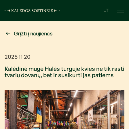
LT
Grįžti į naujienas
2025 11 20
Kalėdinė mugė Halės turguje kvies ne tik rasti
tvarių dovanų, bet ir susikurti jas patiems